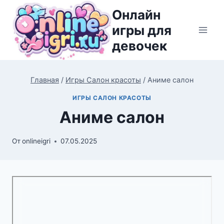
Перейти
Онлайн
к
игры для
содержимому
девочек
Главная
/
Игры Салон красоты
/
Аниме салон
ИГРЫ САЛОН КРАСОТЫ
Аниме салон
От
onlineigri
07.05.2025