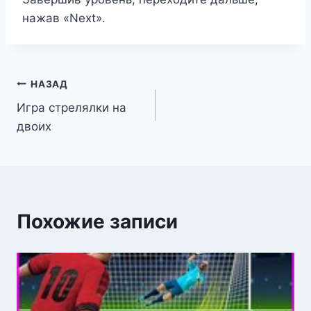
нажав «Next».
Навигация
НАЗАД
Игра стрелялки на
по
двоих
записям
Похожие записи