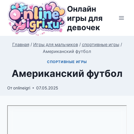
Перейти
Онлайн
к
игры для
содержимому
девочек
Главная
/
Игры для мальчиков
/
спортивные игры
/
Американский футбол
СПОРТИВНЫЕ ИГРЫ
Американский футбол
От
onlineigri
07.05.2025