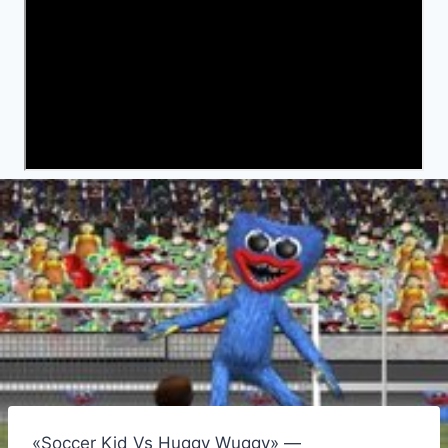
«Soccer Kid Vs Huggy Wuggy» —