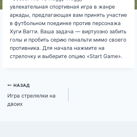
увлекательная спортивная игра в жанре
аркады, предлагающая вам принять участие
в футбольном поединке против персонажа
Хуги Вагги. Ваша задача — виртуозно забить
голы и пробить серию пенальти мимо своего
противника. Для начала нажмите на
стрелочку и выберите опцию «Start Game».
Навигация
НАЗАД
Игра стрелялки на
по
двоих
записям