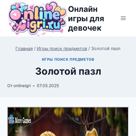
Перейти
Онлайн
к
игры для
содержимому
девочек
Главная
/
Игры поиск предметов
/
Золотой пазл
ИГРЫ ПОИСК ПРЕДМЕТОВ
Золотой пазл
От
onlineigri
07.05.2025