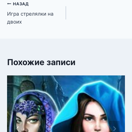
Навигация
НАЗАД
Игра стрелялки на
по
двоих
записям
Похожие записи