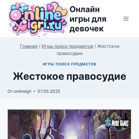
Перейти
Онлайн
к
игры для
содержимому
девочек
Главная
/
Игры поиск предметов
/
Жестокое
правосудие
ИГРЫ ПОИСК ПРЕДМЕТОВ
Жестокое правосудие
От
onlineigri
07.05.2025