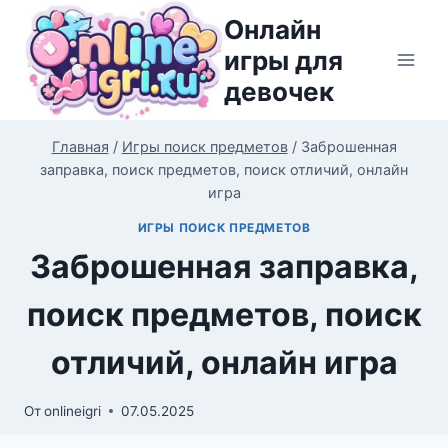
Перейти
Онлайн
к
игры для
содержимому
девочек
Главная
/
Игры поиск предметов
/
Заброшенная
заправка, поиск предметов, поиск отличий, онлайн
игра
ИГРЫ ПОИСК ПРЕДМЕТОВ
Заброшенная заправка,
поиск предметов, поиск
отличий, онлайн игра
От
onlineigri
07.05.2025