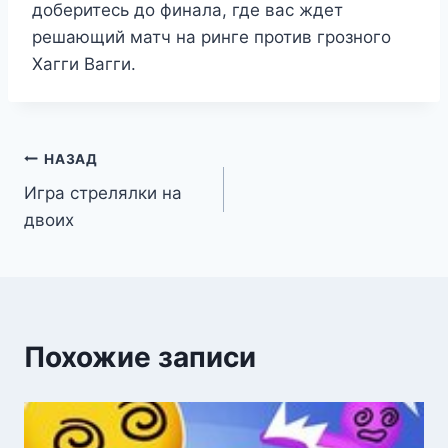
доберитесь до финала, где вас ждет
решающий матч на ринге против грозного
Хагги Вагги.
Навигация
НАЗАД
Игра стрелялки на
по
двоих
записям
Похожие записи