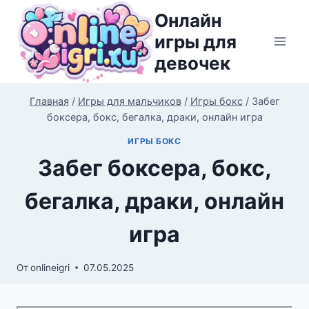
Перейти
Онлайн
к
игры для
содержимому
девочек
Главная
/
Игры для мальчиков
/
Игры бокс
/
Забег
боксера, бокс, бегалка, драки, онлайн игра
ИГРЫ БОКС
Забег боксера, бокс,
бегалка, драки, онлайн
игра
От
onlineigri
07.05.2025