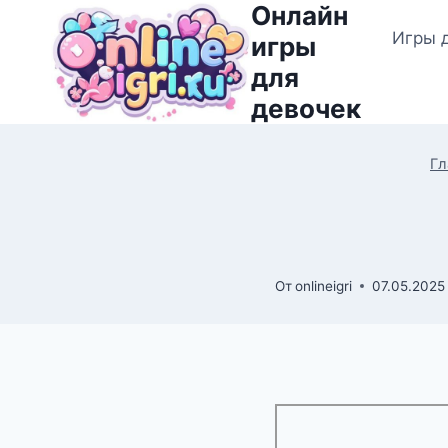
Онлайн
Перейти
Игры 
к
игры
содержимому
для
девочек
Гл
От
onlineigri
07.05.2025