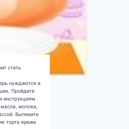
ит стать
ерь нуждаются в
шек. Пройдите
м инструкциям
 масла, молока,
ассой. Выпеките
ие торта ярким