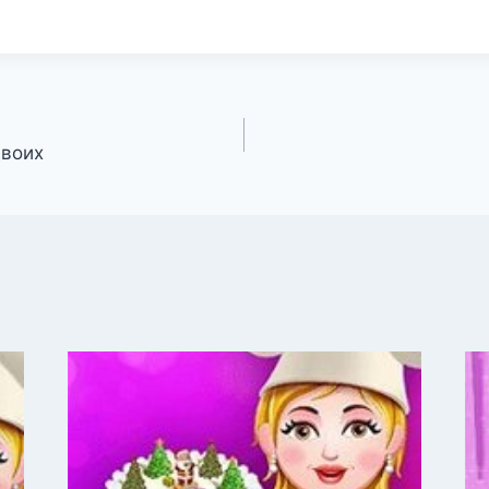
двоих