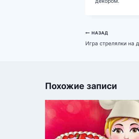
декором.
Навигация
НАЗАД
Игра стрелялки на 
по
записям
Похожие записи