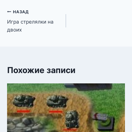
Навигация
НАЗАД
Игра стрелялки на
по
двоих
записям
Похожие записи