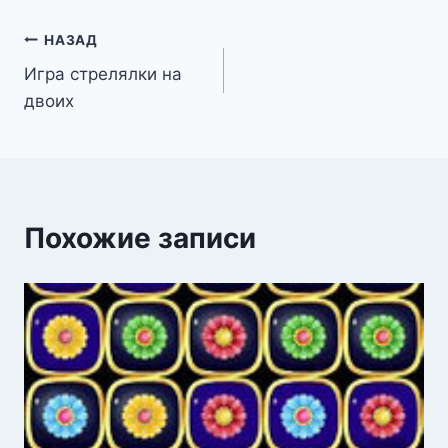
Навигация
НАЗАД
Игра стрелялки на
по
двоих
записям
Похожие записи