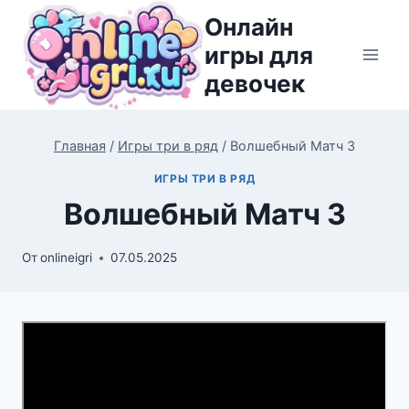
Перейти
Онлайн
к
игры для
содержимому
девочек
Главная
/
Игры три в ряд
/
Волшебный Матч 3
ИГРЫ ТРИ В РЯД
Волшебный Матч 3
От
onlineigri
07.05.2025