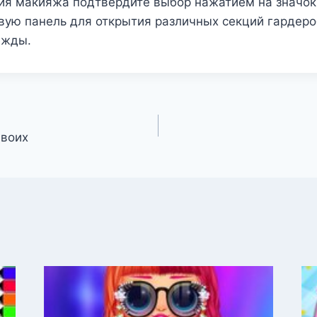
ия макияжа подтвердите выбор нажатием на значок
вую панель для открытия различных секций гардеро
ежды.
двоих