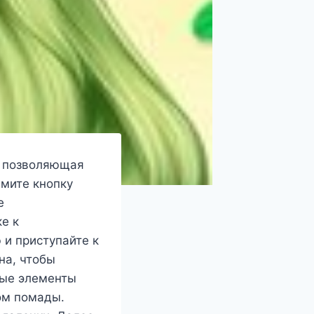
а, позволяющая
жмите кнопку
е
е к
 и приступайте к
на, чтобы
ные элементы
ом помады.