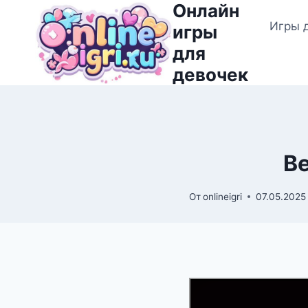
Онлайн
Перейти
Игры 
к
игры
содержимому
для
девочек
Ве
От
onlineigri
07.05.2025