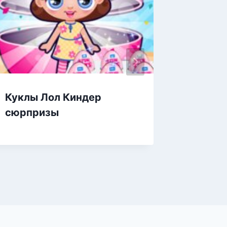
Куклы Лол Киндер
Принце
сюрпризы
найди 