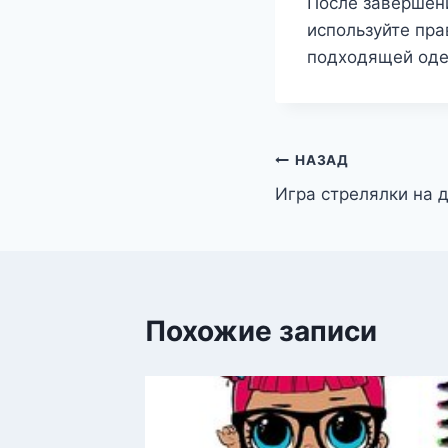
После завершен
используйте пра
подходящей од
Навигация
НАЗАД
Игра стрелялки на 
по
записям
Похожие записи