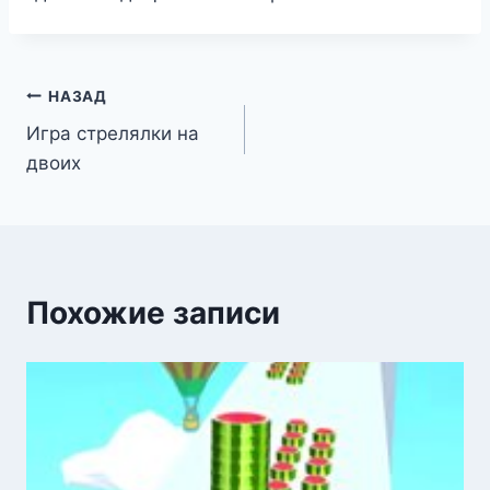
Навигация
НАЗАД
Игра стрелялки на
по
двоих
записям
Похожие записи