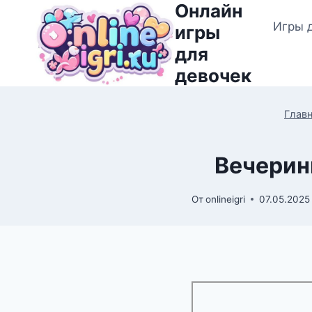
Онлайн
Перейти
Игры 
к
игры
содержимому
для
девочек
Глав
Вечерин
От
onlineigri
07.05.2025