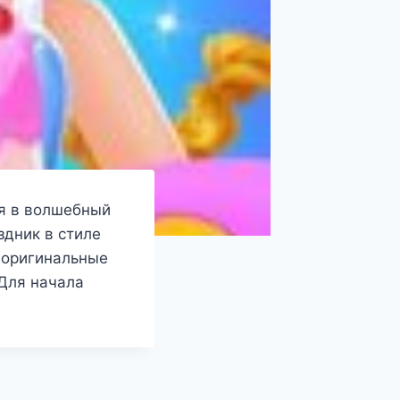
ся в волшебный
дник в стиле
 оригинальные
 Для начала