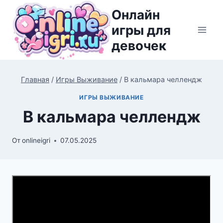
Перейти
Онлайн
к
игры для
содержимому
девочек
Главная
/
Игры Выживание
/
В кальмара челлендж
ИГРЫ ВЫЖИВАНИЕ
В кальмара челлендж
От
onlineigri
07.05.2025