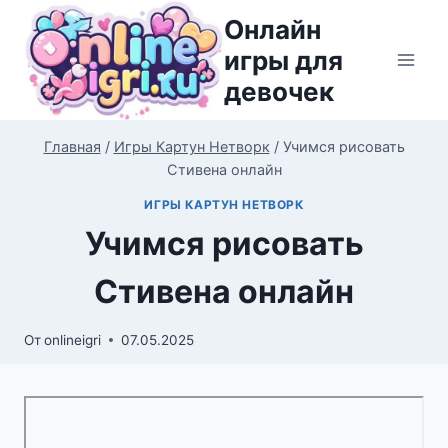
Перейти
Онлайн
к
игры для
содержимому
девочек
Главная
/
Игры Картун Нетворк
/
Учимся рисовать
Стивена онлайн
ИГРЫ КАРТУН НЕТВОРК
Учимся рисовать
Стивена онлайн
От
onlineigri
07.05.2025