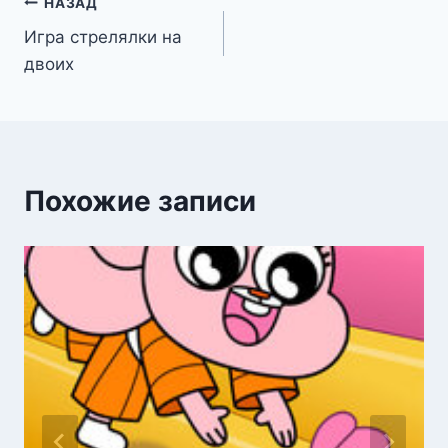
Навигация
НАЗАД
Игра стрелялки на
по
двоих
записям
Похожие записи