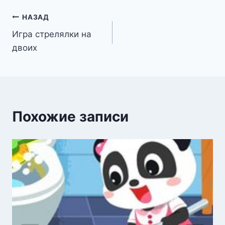
Навигация
НАЗАД
Игра стрелялки на
по
двоих
записям
Похожие записи