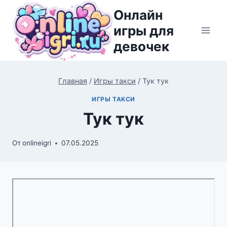
Перейти
Онлайн
к
игры для
содержимому
девочек
Главная
/
Игры такси
/
Тук тук
ИГРЫ ТАКСИ
Тук тук
От
onlineigri
07.05.2025