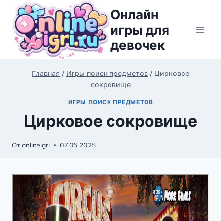
Перейти
Онлайн
к
игры для
содержимому
девочек
Главная
/
Игры поиск предметов
/
Цирковое
сокровище
ИГРЫ ПОИСК ПРЕДМЕТОВ
Цирковое сокровище
От
onlineigri
07.05.2025