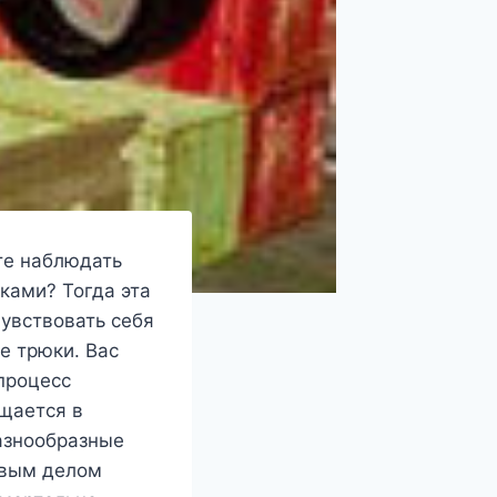
те наблюдать
ками? Тогда эта
увствовать себя
е трюки. Вас
процесс
щается в
азнообразные
рвым делом