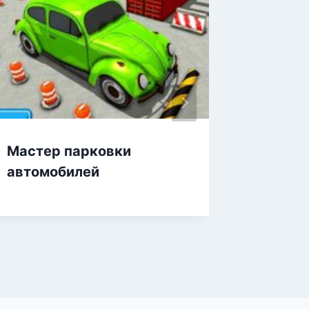
Мастер парковки
Опасна
автомобилей
симуля
машины