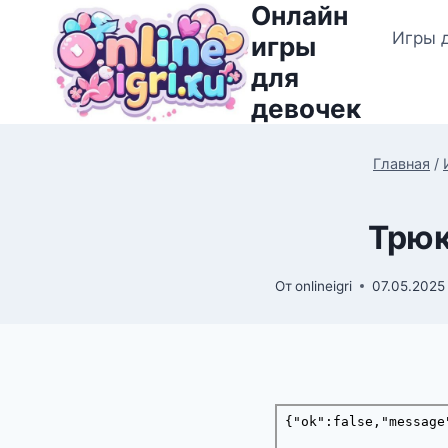
Онлайн
Перейти
Игры 
к
игры
содержимому
для
девочек
Главная
/
Трюк
От
onlineigri
07.05.2025