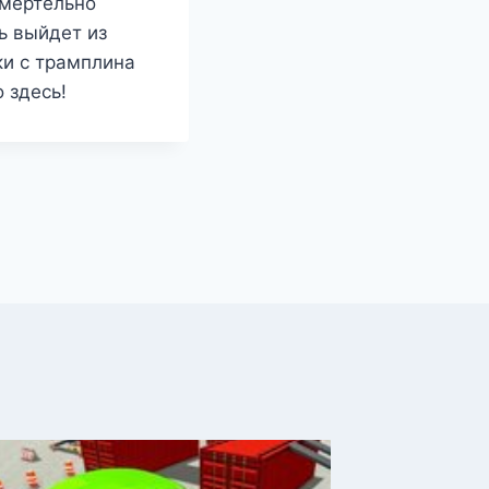
смертельно
ь выйдет из
ки с трамплина
 здесь!