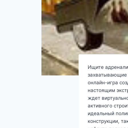
Ищите адренали
захватывающие 
онлайн-игра соз
настоящим экст
ждет виртуально
активного стро
идеальный поли
конструкции, та