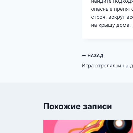
найдите подходя
опасные препятс
строя, вокруг в
на крышу дома, 
Навигация
НАЗАД
Игра стрелялки на 
по
записям
Похожие записи