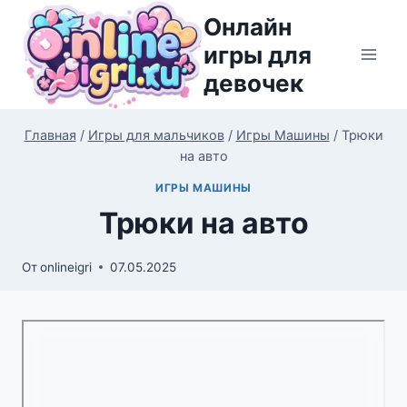
Перейти
Онлайн
к
игры для
содержимому
девочек
Главная
/
Игры для мальчиков
/
Игры Машины
/
Трюки
на авто
ИГРЫ МАШИНЫ
Трюки на авто
От
onlineigri
07.05.2025