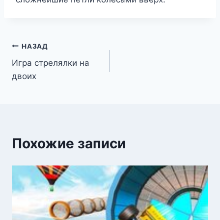
Навигация
НАЗАД
Игра стрелялки на
по
двоих
записям
Похожие записи