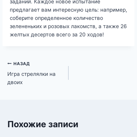
заданий. Каждое новое испытание
предлагает вам интересную цель: например,
соберите определенное количество
зелененьких и розовых лакомств, а также 26
желтых десертов всего за 20 ходов!
Навигация
НАЗАД
Игра стрелялки на
по
двоих
записям
Похожие записи