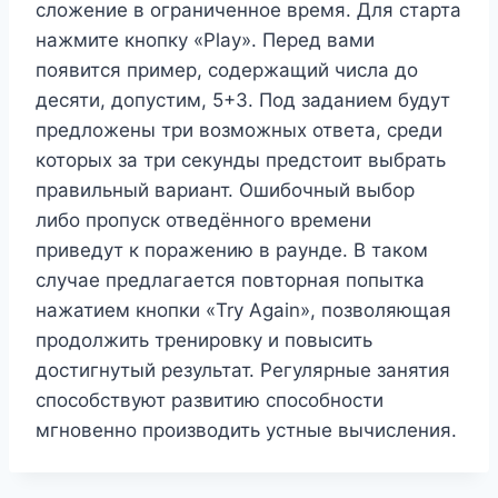
сложение в ограниченное время. Для старта
нажмите кнопку «Play». Перед вами
появится пример, содержащий числа до
десяти, допустим, 5+3. Под заданием будут
предложены три возможных ответа, среди
которых за три секунды предстоит выбрать
правильный вариант. Ошибочный выбор
либо пропуск отведённого времени
приведут к поражению в раунде. В таком
случае предлагается повторная попытка
нажатием кнопки «Try Again», позволяющая
продолжить тренировку и повысить
достигнутый результат. Регулярные занятия
способствуют развитию способности
мгновенно производить устные вычисления.