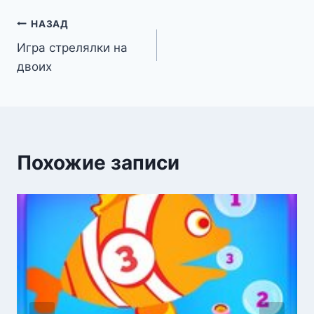
Навигация
НАЗАД
Игра стрелялки на
по
двоих
записям
Похожие записи