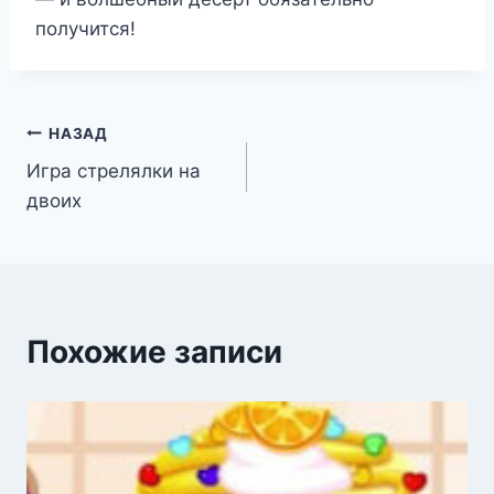
получится!
Навигация
НАЗАД
Игра стрелялки на
по
двоих
записям
Похожие записи