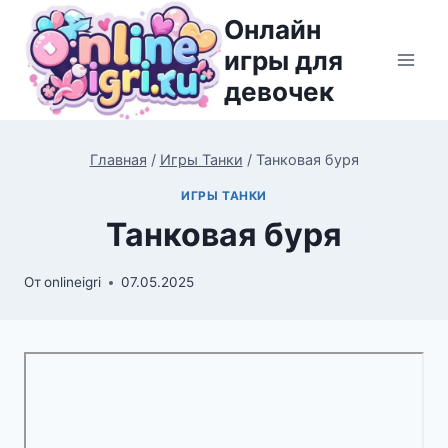
Перейти
Онлайн
к
игры для
содержимому
девочек
Главная
/
Игры Танки
/
Танковая буря
ИГРЫ ТАНКИ
Танковая буря
От
onlineigri
07.05.2025