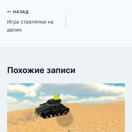
Навигация
НАЗАД
Игра стрелялки на
по
двоих
записям
Похожие записи