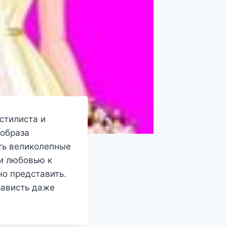
стилиста и
 образа
ать великолепные
 и любовью к
но представить.
зависть даже