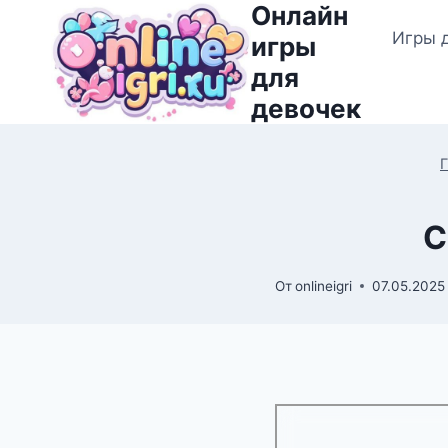
Онлайн
Перейти
Игры 
к
игры
содержимому
для
девочек
С
От
onlineigri
07.05.2025