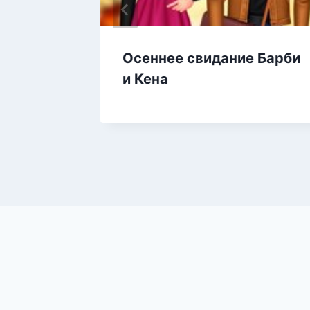
в
Осеннее свидание Барби
игра
и Кена