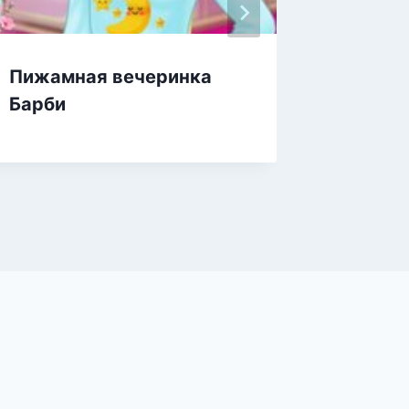
Пижамная вечеринка
Вечери
Барби