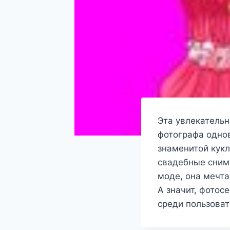
Эта увлекательн
фотографа однов
знаменитой кукл
свадебные снимк
моде, она мечта
А значит, фотос
среди пользоват