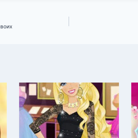
двоих