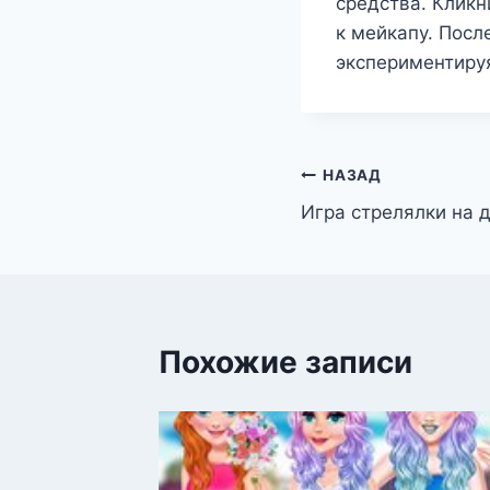
средства. Кликн
к мейкапу. Посл
экспериментируя
Навигация
НАЗАД
Игра стрелялки на 
по
записям
Похожие записи