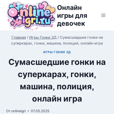
Перейти
Онлайн
к
игры для
содержимому
девочек
Главная
/
Игры Гонки 3Д
/
Сумасшедшие гонки на
суперкарах, гонки, машина, полиция, онлайн игра
ИГРЫ ГОНКИ 3Д
Сумасшедшие гонки на
суперкарах, гонки,
машина, полиция,
онлайн игра
От
onlineigri
07.05.2025