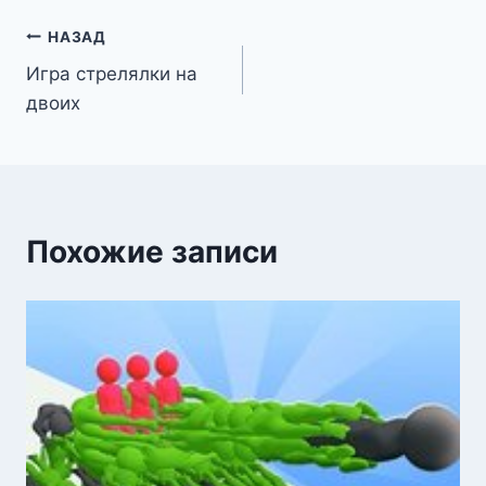
Навигация
НАЗАД
Игра стрелялки на
по
двоих
записям
Похожие записи