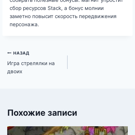
собирать полезные бонусы: магнит упростит
сбор ресурсов Stack, а бонус молнии
заметно повысит скорость передвижения
персонажа.
Навигация
НАЗАД
Игра стрелялки на
по
двоих
записям
Похожие записи