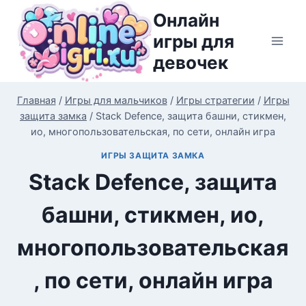
Перейти
Онлайн
к
игры для
содержимому
девочек
Главная
/
Игры для мальчиков
/
Игры стратегии
/
Игры
защита замка
/
Stack Defence, защита башни, стикмен,
ио, многопользовательская, по сети, онлайн игра
ИГРЫ ЗАЩИТА ЗАМКА
Stack Defence, защита
башни, стикмен, ио,
многопользовательская
, по сети, онлайн игра