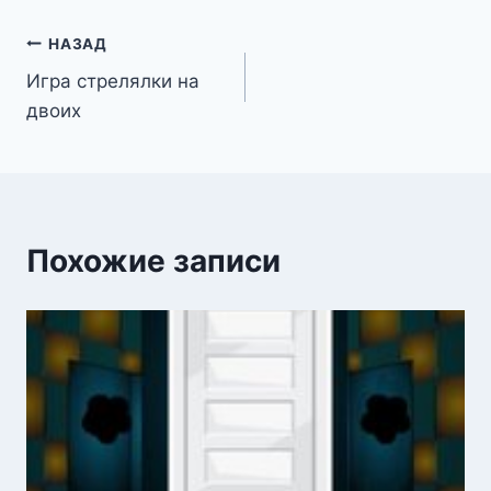
Навигация
НАЗАД
Игра стрелялки на
по
двоих
записям
Похожие записи