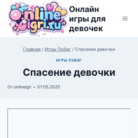
Перейти
Онлайн
к
игры для
содержимому
девочек
Главная
/
Игры Побег
/
Спасение девочки
ИГРЫ ПОБЕГ
Спасение девочки
От
onlineigri
07.05.2025