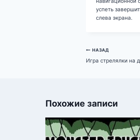
навигационной с
успеть завершит
слева экрана.
Навигация
НАЗАД
Игра стрелялки на 
по
записям
Похожие записи