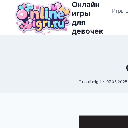
Онлайн
Перейти
Игры 
к
игры
содержимому
для
девочек
От
onlineigri
07.05.2025