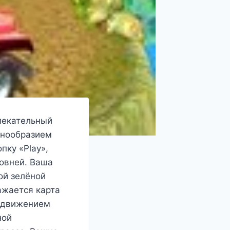
влекательный
знообразием
пку «Play»,
ровней. Ваша
ой зелёной
ажается карта
а движением
ной