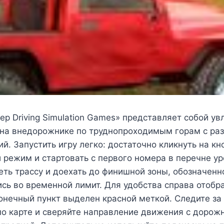
eep Driving Simulation Games» представляет собой у
 на внедорожнике по труднопроходимым горам с ра
й. Запустить игру легко: достаточно кликнуть на кно
 режим и стартовать с первого номера в перечне у
ть трассу и доехать до финишной зоны, обозначенн
сь во временной лимит. Для удобства справа отобр
конечный пункт выделен красной меткой. Следите з
о карте и сверяйте направление движения с дорож