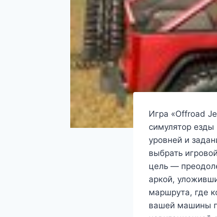
Игра «Offroad J
симулятор езды
уровней и задани
выбрать игровой
цель — преодоле
аркой, уложивши
маршрута, где 
вашей машины п