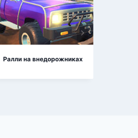
Ралли на внедорожниках
4х4 ра