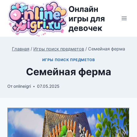
Перейти
Онлайн
к
игры для
содержимому
девочек
Главная
/
Игры поиск предметов
/
Семейная ферма
ИГРЫ ПОИСК ПРЕДМЕТОВ
Семейная ферма
От
onlineigri
07.05.2025