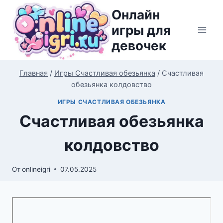
Перейти
Онлайн
к
игры для
содержимому
девочек
Главная
/
Игры Счастливая обезьянка
/
Счастливая
обезьянка колдовство
ИГРЫ СЧАСТЛИВАЯ ОБЕЗЬЯНКА
Счастливая обезьянка
колдовство
От
onlineigri
07.05.2025