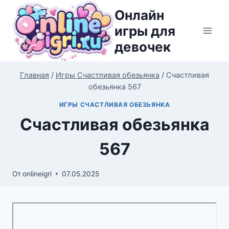
Перейти
Онлайн
к
игры для
содержимому
девочек
Главная
/
Игры Счастливая обезьянка
/
Счастливая
обезьянка 567
ИГРЫ СЧАСТЛИВАЯ ОБЕЗЬЯНКА
Счастливая обезьянка
567
От
onlineigri
07.05.2025