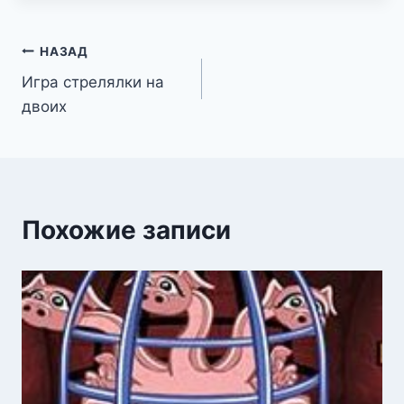
Навигация
НАЗАД
Игра стрелялки на
по
двоих
записям
Похожие записи