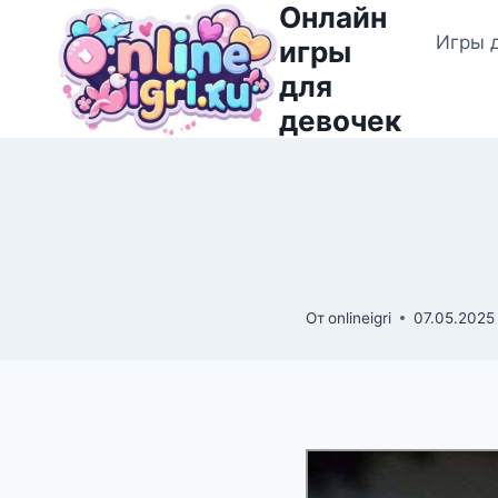
Онлайн
Перейти
Игры 
к
игры
содержимому
для
девочек
От
onlineigri
07.05.2025