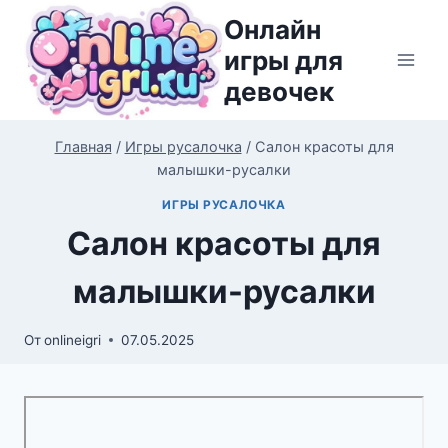
Перейти
Онлайн
к
игры для
содержимому
девочек
Главная
/
Игры русалочка
/
Салон красоты для
малышки-русалки
ИГРЫ РУСАЛОЧКА
Салон красоты для
малышки-русалки
От
onlineigri
07.05.2025