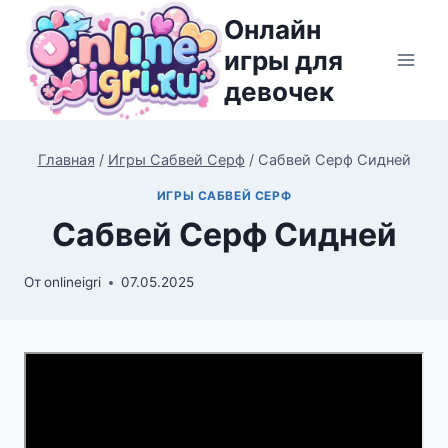
Перейти
Онлайн
к
игры для
содержимому
девочек
Главная
/
Игры Сабвей Серф
/
Сабвей Серф Сидней
ИГРЫ САБВЕЙ СЕРФ
Сабвей Серф Сидней
От
onlineigri
07.05.2025