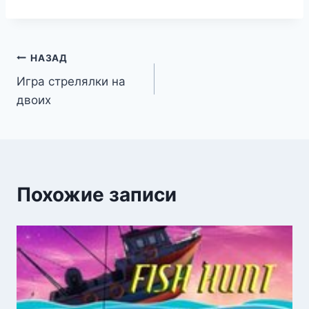
Навигация
НАЗАД
Игра стрелялки на
по
двоих
записям
Похожие записи