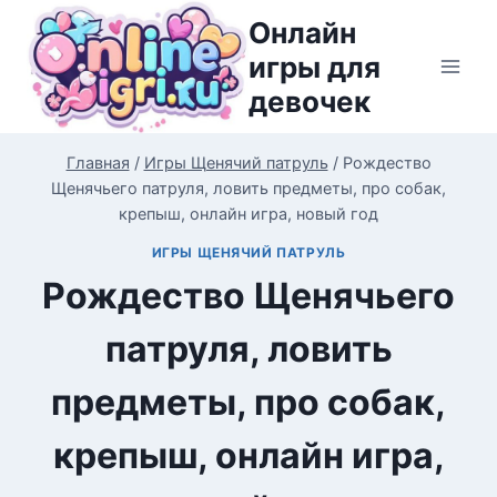
Перейти
Онлайн
к
игры для
содержимому
девочек
Главная
/
Игры Щенячий патруль
/
Рождество
Щенячьего патруля, ловить предметы, про собак,
крепыш, онлайн игра, новый год
ИГРЫ ЩЕНЯЧИЙ ПАТРУЛЬ
Рождество Щенячьего
патруля, ловить
предметы, про собак,
крепыш, онлайн игра,