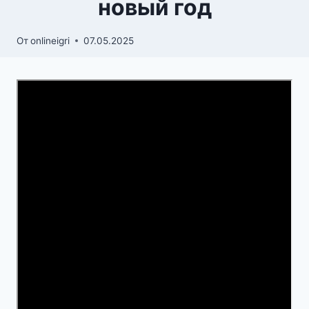
новый год
От
onlineigri
07.05.2025