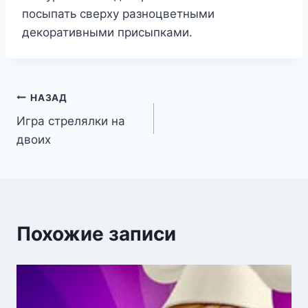
посыпать сверху разноцветными
декоративными присыпками.
Навигация
НАЗАД
Игра стрелялки на
по
двоих
записям
Похожие записи