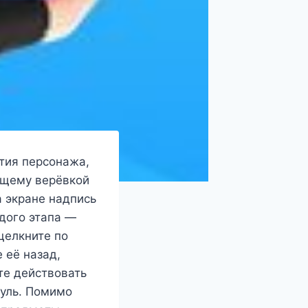
тия персонажа,
ющему верёвкой
 экране надпись
ждого этапа —
щелкните по
 её назад,
те действовать
пуль. Помимо