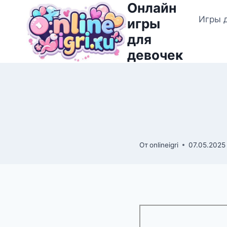
Онлайн
Перейти
Игры 
к
игры
содержимому
для
девочек
От
onlineigri
07.05.2025