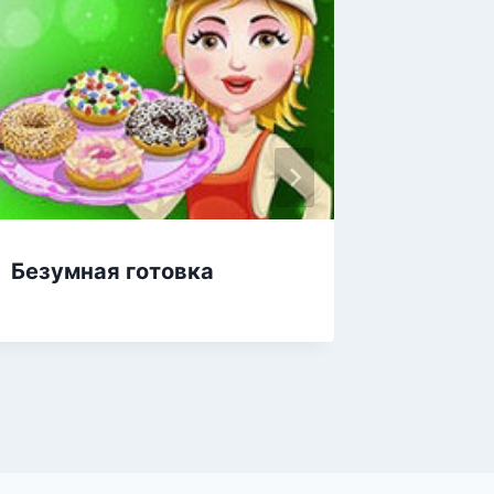
Безумная готовка
Сражен