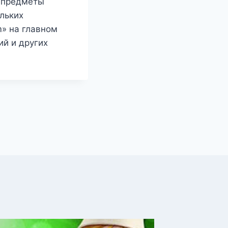
е предметы
льких
m» на главном
ий и других