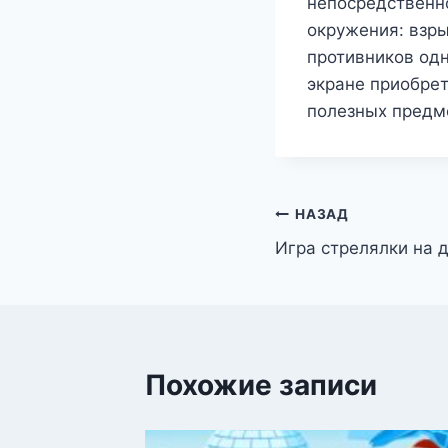
непосредственн
окружения: взры
противников одн
экране приобрет
полезных предм
Навигация
НАЗАД
Игра стрелялки на 
по
записям
Похожие записи