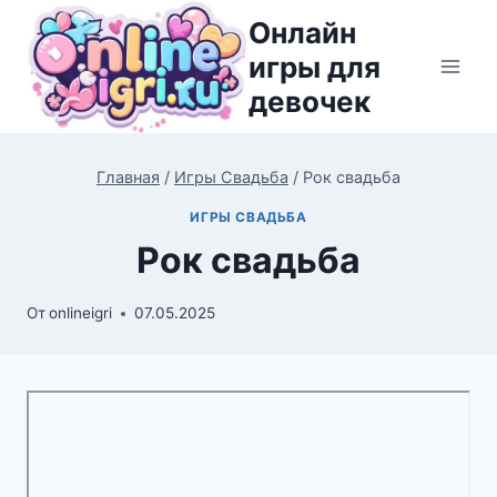
Перейти
Онлайн
к
игры для
содержимому
девочек
Главная
/
Игры Свадьба
/
Рок свадьба
ИГРЫ СВАДЬБА
Рок свадьба
От
onlineigri
07.05.2025