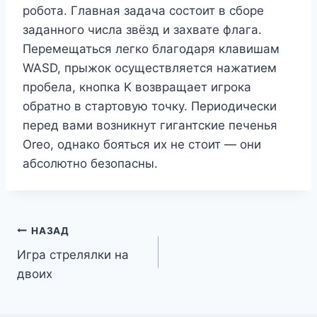
робота. Главная задача состоит в сборе
заданного числа звёзд и захвате флага.
Перемещаться легко благодаря клавишам
WASD, прыжок осуществляется нажатием
пробела, кнопка K возвращает игрока
обратно в стартовую точку. Периодически
перед вами возникнут гигантские печенья
Oreo, однако бояться их не стоит — они
абсолютно безопасны.
Навигация
НАЗАД
Игра стрелялки на
по
двоих
записям