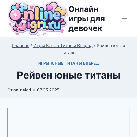
Перейти
Онлайн
к
игры для
содержимому
девочек
Главная
/
Игры Юные Титаны Вперед
/
Рейвен юные
титаны
ИГРЫ ЮНЫЕ ТИТАНЫ ВПЕРЕД
Рейвен юные титаны
От
onlineigri
07.05.2025