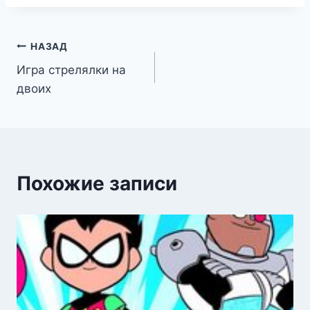
Навигация
НАЗАД
Игра стрелялки на
по
двоих
записям
Похожие записи