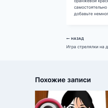
оранжевой краск
самостоятельно 
добавьте немног
Навигация
НАЗАД
Игра стрелялки на 
по
записям
Похожие записи