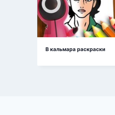
а
В кальмара раскраски