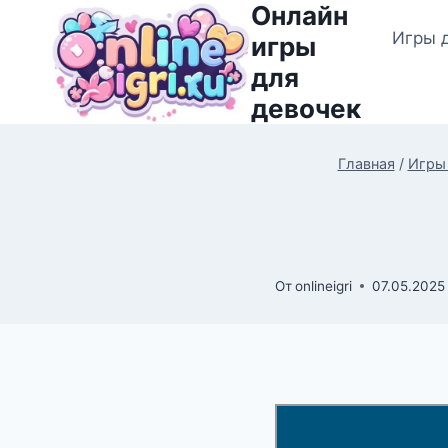
Онлайн
Перейти
Игры 
к
игры
содержимому
для
девочек
Главная
/
Игры
От
onlineigri
07.05.2025