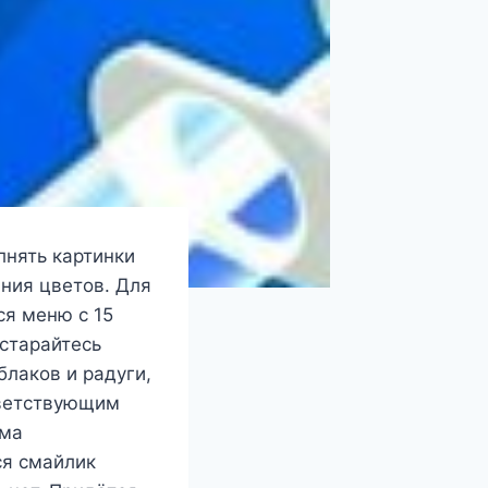
лнять картинки
ния цветов. Для
ся меню с 15
старайтесь
блаков и радуги,
тветствующим
ама
ся смайлик