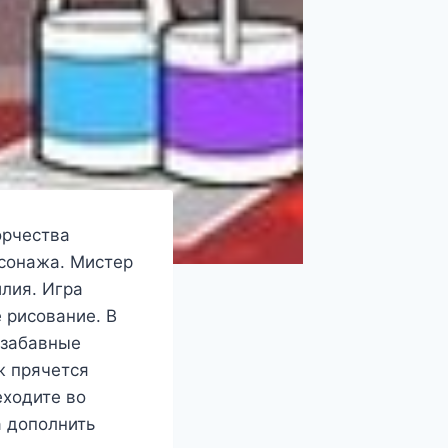
орчества
рсонажа. Мистер
илия. Игра
 рисование. В
 забавные
ж прячется
еходите во
а дополнить