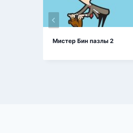
ра
Мистер Бин пазлы 2