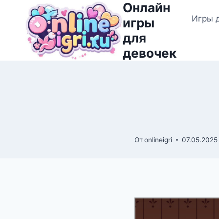
Онлайн
Перейти
Игры 
к
игры
содержимому
для
девочек
От
onlineigri
07.05.2025