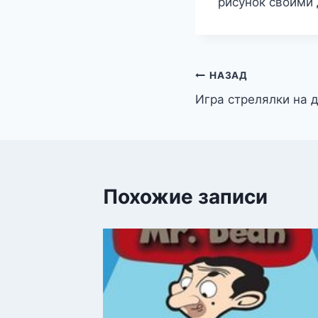
рисунок своими
Навигация
НАЗАД
Игра стрелялки на 
по
записям
Похожие записи