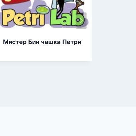
Мистер Бин чашка Петри
Мистер
пазлы,
игра