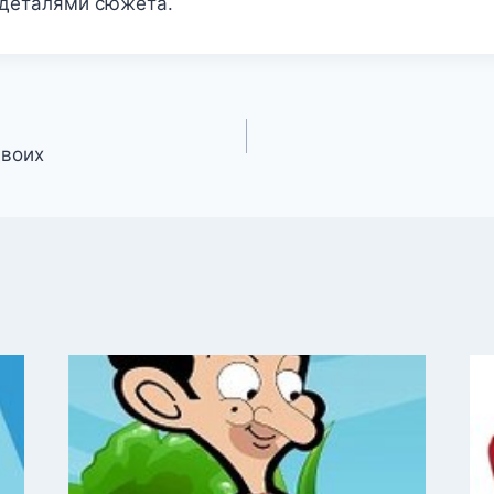
 деталями сюжета.
двоих