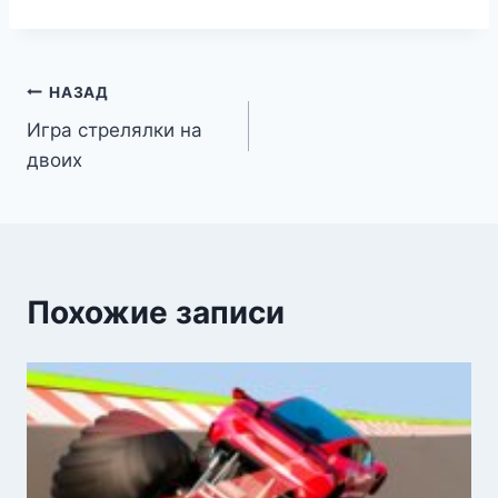
Навигация
НАЗАД
Игра стрелялки на
по
двоих
записям
Похожие записи