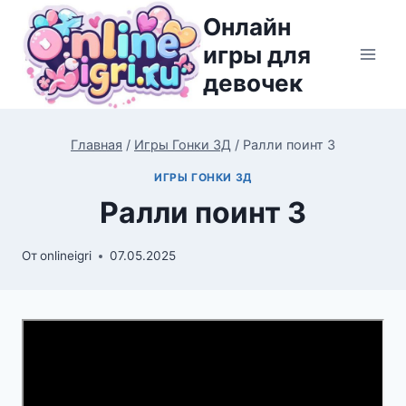
Перейти
Онлайн
к
игры для
содержимому
девочек
Главная
/
Игры Гонки 3Д
/
Ралли поинт 3
ИГРЫ ГОНКИ 3Д
Ралли поинт 3
От
onlineigri
07.05.2025