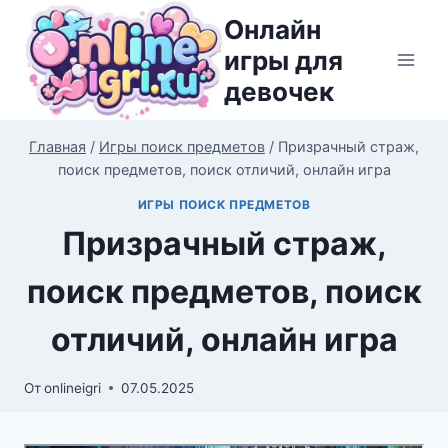
Перейти
Онлайн
к
игры для
содержимому
девочек
Главная
/
Игры поиск предметов
/
Призрачный страж,
поиск предметов, поиск отличий, онлайн игра
ИГРЫ ПОИСК ПРЕДМЕТОВ
Призрачный страж,
поиск предметов, поиск
отличий, онлайн игра
От
onlineigri
07.05.2025