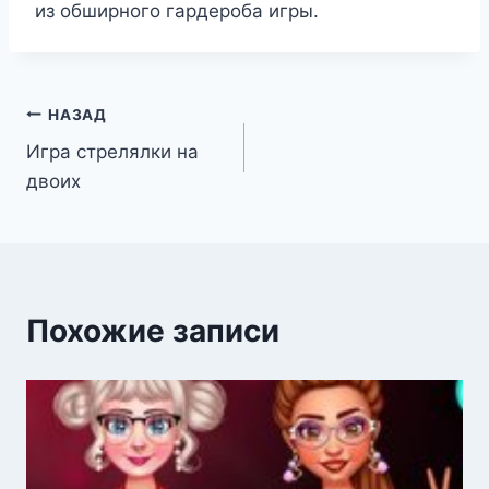
из обширного гардероба игры.
Навигация
НАЗАД
Игра стрелялки на
по
двоих
записям
Похожие записи