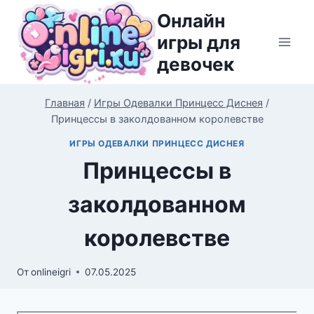
Перейти
Онлайн
к
игры для
содержимому
девочек
Главная
/
Игры Одевалки Принцесс Диснея
/
Принцессы в заколдованном королевстве
ИГРЫ ОДЕВАЛКИ ПРИНЦЕСС ДИСНЕЯ
Принцессы в
заколдованном
королевстве
От
onlineigri
07.05.2025