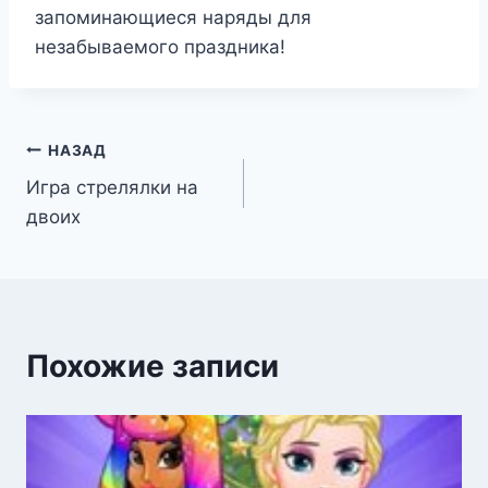
запоминающиеся наряды для
незабываемого праздника!
Навигация
НАЗАД
Игра стрелялки на
по
двоих
записям
Похожие записи