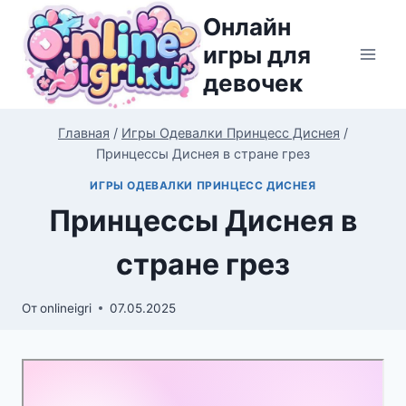
Перейти
Онлайн
к
игры для
содержимому
девочек
Главная
/
Игры Одевалки Принцесс Диснея
/
Принцессы Диснея в стране грез
ИГРЫ ОДЕВАЛКИ ПРИНЦЕСС ДИСНЕЯ
Принцессы Диснея в
стране грез
От
onlineigri
07.05.2025